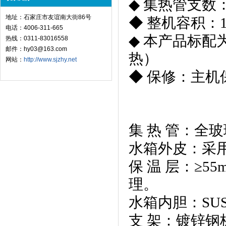
◆ 集热管支数：
地址：石家庄市友谊南大街86号
◆ 整机容积：18
电话：4006-311-665
◆ 本产品标
热线：0311-83016558
邮件：hy03@163.com
热）
网站：
http://www.sjzhy.net
◆ 保修：主
集 热 管：全
水箱外皮：采
保 温 层：≥
理。
水箱内胆：SUS
支 架：镀锌